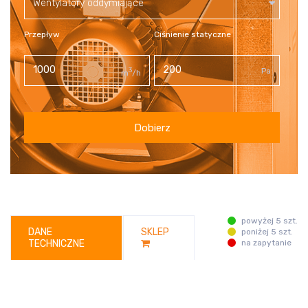
Wentylatory oddymiające
Przepływ
Ciśnienie statyczne
3
Pa
m
/h
Dobierz
powyżej 5 szt.
DANE
SKLEP
poniżej 5 szt.
TECHNICZNE
na zapytanie