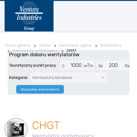
Strona główna
Oferta
Wentylacja ogólna
Wentylatory
Wentylatory oddymiające
CHGT
Program doboru wentylatorów
3
Teoretyczny punkt pracy
Δp
Q
m
/h
Pa
Kategorie
Wentylatory kanałowe
Wyszukaj wentylatory
CHGT
Wentylator oddymiający