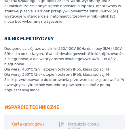
włókna szklanego o grubości 25 mm. Wirnik wykonany jest z
aluminium, ze zmiennym kątem nachylenia łopatek, montowany w
stalowej piaście. Kierunek przepływu powietrza silnik->wirnik (A)
występuje w standardzie, natomiast przepływ wirnik->silnik (B)
może być wykonany na życzenie.
SILNIK ELEKTRYCZNY
Dostępne są trójfazowe silniki 230/400V 50Hz do mocy 3kW i 400V
50Hz dla pozostałych, również dwubiegowych. Silniki trójfazowe 4-,
6-biegunowe, a dla wentylatorów dwubiegowych 4/8- lub 6/12-
biegunowe.
Dla wersji 400°C/2h - stopień ochrony IP55, klasa izolacji H.
Dla wersji 300°C/2h - stopień ochrony IP55, klasa izolacji H.
Silniki przystosowane do sterowania przetwornicą częstotliwości. W
awaryjnych sytuacjach wentylator powinien działać z pełną
dopuszczalną mocą.
WSPARCIE TECHNICZNE
Karta katalogowa
Instrukcja obsługi
4,47 MB