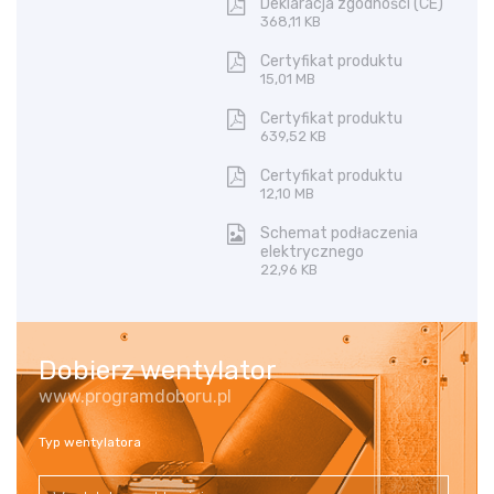
Deklaracja zgodności (CE)
368,11 KB
Certyfikat produktu
15,01 MB
Certyfikat produktu
639,52 KB
Certyfikat produktu
12,10 MB
Schemat podłaczenia
elektrycznego
22,96 KB
Dobierz wentylator
www.programdoboru.pl
Typ wentylatora