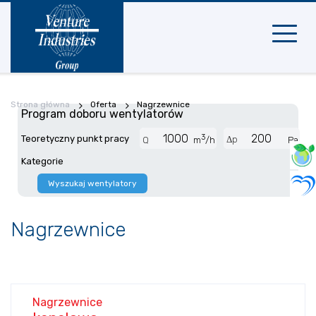
Nawigac
mobilna
Strona główna
Oferta
Nagrzewnice
Program doboru wentylatorów
3
Teoretyczny punkt pracy
Δp
Q
m
/h
Pa
Kategorie
Wyszukaj wentylatory
Nagrzewnice
Nagrzewnice