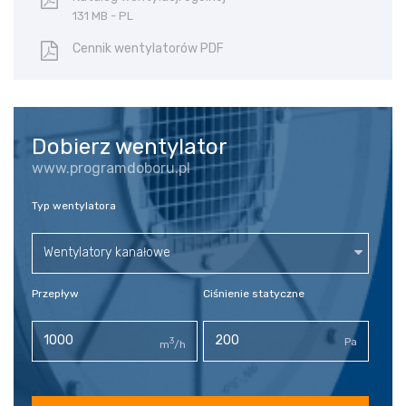
131 MB - PL
Cennik wentylatorów PDF
Dobierz wentylator
www.programdoboru.pl
Typ wentylatora
Wentylatory kanałowe
Przepływ
Ciśnienie statyczne
3
Pa
m
/h