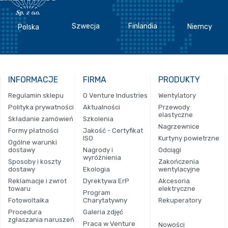
Szwecja
Finlandia
Niemcy
Polska
INFORMACJE
FIRMA
PRODUKTY
Regulamin sklepu
O Venture Industries
Wentylatory
Polityka prywatności
Aktualności
Przewody
elastyczne
Składanie zamówień
Szkolenia
Nagrzewnice
Formy płatności
Jakość - Certyfikat
ISO
Kurtyny powietrzne
Ogólne warunki
dostawy
Nagrody i
Odciągi
wyróżnienia
Sposoby i koszty
Zakończenia
dostawy
Ekologia
wentylacyjne
Reklamacje i zwrot
Dyrektywa ErP
Akcesoria
towaru
elektryczne
Program
Fotowoltaika
Charytatywny
Rekuperatory
Procedura
Galeria zdjęć
zgłaszania naruszeń
Praca w Venture
Nowości