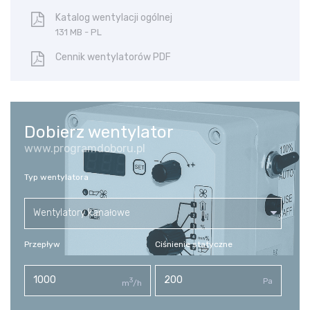
Katalog wentylacji ogólnej
131 MB - PL
Cennik wentylatorów PDF
Dobierz wentylator
www.programdoboru.pl
Typ wentylatora
Wentylatory kanałowe
Przepływ
Ciśnienie statyczne
3
Pa
m
/h