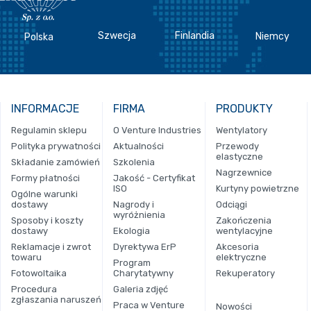
Szwecja
Finlandia
Niemcy
Polska
INFORMACJE
FIRMA
PRODUKTY
Regulamin sklepu
O Venture Industries
Wentylatory
Polityka prywatności
Aktualności
Przewody
elastyczne
Składanie zamówień
Szkolenia
Nagrzewnice
Formy płatności
Jakość - Certyfikat
ISO
Kurtyny powietrzne
Ogólne warunki
dostawy
Nagrody i
Odciągi
wyróżnienia
Sposoby i koszty
Zakończenia
dostawy
Ekologia
wentylacyjne
Reklamacje i zwrot
Dyrektywa ErP
Akcesoria
towaru
elektryczne
Program
Fotowoltaika
Charytatywny
Rekuperatory
Procedura
Galeria zdjęć
zgłaszania naruszeń
Praca w Venture
Nowości