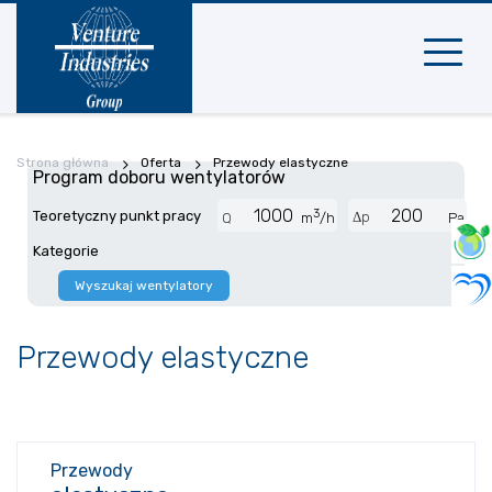
Nawigac
mobilna
Strona główna
Oferta
Przewody elastyczne
Program doboru wentylatorów
3
Teoretyczny punkt pracy
Δp
Q
m
/h
Pa
Kategorie
Wyszukaj wentylatory
Przewody elastyczne
Przewody