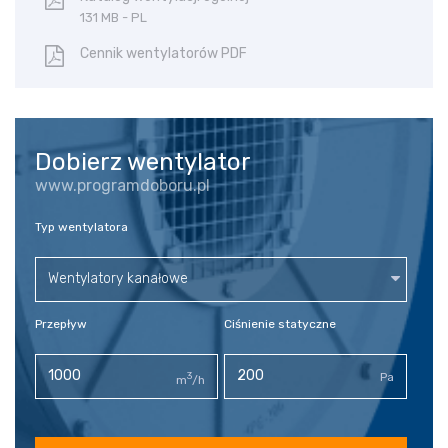
131 MB - PL
Cennik wentylatorów PDF
Dobierz wentylator
www.programdoboru.pl
Typ wentylatora
Wentylatory kanałowe
Przepływ
Ciśnienie statyczne
3
Pa
m
/h