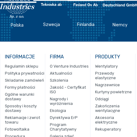
Szwecja
Finlandia
Niemcy
Polska
INFORMACJE
FIRMA
PRODUKTY
Regulamin sklepu
O Venture Industries
Wentylatory
Polityka prywatności
Aktualności
Przewody
elastyczne
Składanie zamówień
Szkolenia
Nagrzewnice
Formy płatności
Jakość - Certyfikat
ISO
Kurtyny powietrzne
Ogólne warunki
dostawy
Nagrody i
Odciągi
wyróżnienia
Sposoby i koszty
Zakończenia
dostawy
Ekologia
wentylacyjne
Reklamacje i zwrot
Dyrektywa ErP
Akcesoria
towaru
elektryczne
Program
Fotowoltaika
Charytatywny
Rekuperatory
Procedura
Galeria zdjęć