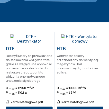
DTF
HTB
Destryfikatory są przewidziane
Wentylator osiowy
do stosowania wszędzie tam,
przeznaczony do wentylacji
gdzie ze względu na wysokość
magazynów i hal
pomieszczenia dochodzi do
przemysłowych, montaż na
niekorzystnego z punktu
suficie.
widzenia energetycznego
unoszenia się ciepłego
powietrza znacznie ponad
3
3
Q
= 11950 m
/h
Q
= 10000 m
/h
strefę przebywania ludzi.
max
max
P
= 1102 W
P
= 65 W
max
max
karta katalogowa pdf
karta katalogowa pdf