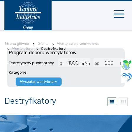
Nawigac
mobilna
Strona główna
Oferta
Wentylacja przemysłowa
Wentylatory
Destryfikatory
Program doboru wentylatorów
3
Teoretyczny punkt pracy
Δp
Q
m
/h
Pa
Kategorie
Wyszukaj wentylatory
Destryfikatory