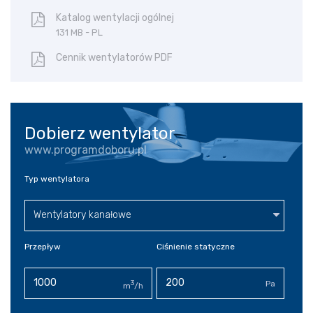
Katalog wentylacji ogólnej
131 MB - PL
Cennik wentylatorów PDF
Dobierz wentylator
www.programdoboru.pl
Typ wentylatora
Wentylatory kanałowe
Przepływ
Ciśnienie statyczne
3
Pa
m
/h