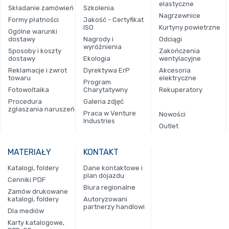
elastyczne
Składanie zamówień
Szkolenia
Nagrzewnice
Formy płatności
Jakość - Certyfikat
ISO
Kurtyny powietrzne
Ogólne warunki
dostawy
Nagrody i
Odciągi
wyróżnienia
Sposoby i koszty
Zakończenia
dostawy
Ekologia
wentylacyjne
Reklamacje i zwrot
Dyrektywa ErP
Akcesoria
towaru
elektryczne
Program
Fotowoltaika
Charytatywny
Rekuperatory
Procedura
Galeria zdjęć
zgłaszania naruszeń
Praca w Venture
Nowości
Industries
Outlet
MATERIAŁY
KONTAKT
Katalogi, foldery
Dane kontaktowe i
plan dojazdu
Cenniki PDF
Biura regionalne
Zamów drukowane
katalogi, foldery
Autoryzowani
partnerzy handlowi
Dla mediów
Karty katalogowe,