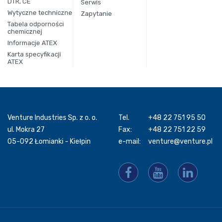
DTR, CE
Serwis
Wytyczne techniczne
Zapytanie
Tabela odporności
chemicznej
Informacje ATEX
Karta specyfikacji
ATEX
Venture Industries Sp. z o. o.
Tel.
+48 22 751 95 50
ul. Mokra 27
Fax:
+48 22 751 22 59
05-092 Łomianki - Kiełpin
e-mail:
venture@venture.pl