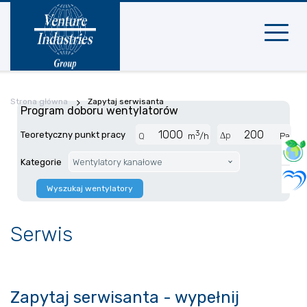
Nawigac
mobilna
Strona główna
Zapytaj serwisanta
Program doboru wentylatorów
3
Teoretyczny punkt pracy
Δp
Q
m
/h
Pa
Kategorie
Wentylatory kanałowe
Wyszukaj wentylatory
Serwis
Zapytaj serwisanta - wypełnij