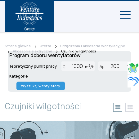
Nawigac
mobilna
Strona główna
Oferta
Urządzenia i akcesoria wentylacyjne
Akcesoria elektryczne
Czujniki wilgotności
Program doboru wentylatorów
3
Teoretyczny punkt pracy
Δp
Q
m
/h
Pa
Kategorie
Wyszukaj wentylatory
Czujniki wilgotności