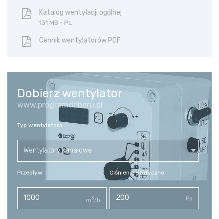
Katalog wentylacji ogólnej
131 MB - PL
Cennik wentylatorów PDF
Dobierz wentylator
www.programdoboru.pl
Typ wentylatora
Wentylatory kanałowe
Przepływ
Ciśnienie statyczne
3
Pa
m
/h