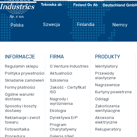
Szwecja
Finlandia
Niemcy
Polska
INFORMACJE
FIRMA
PRODUKTY
Regulamin sklepu
O Venture Industries
Wentylatory
Polityka prywatności
Aktualności
Przewody
elastyczne
Składanie zamówień
Szkolenia
Nagrzewnice
Formy płatności
Jakość - Certyfikat
ISO
Kurtyny powietrzne
Ogólne warunki
dostawy
Nagrody i
Odciągi
wyróżnienia
Sposoby i koszty
Zakończenia
dostawy
Ekologia
wentylacyjne
Reklamacje i zwrot
Dyrektywa ErP
Akcesoria
towaru
elektryczne
Program
Fotowoltaika
Charytatywny
Rekuperatory
Procedura
Galeria zdjęć