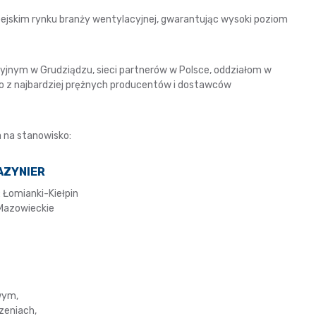
ropejskim rynku branży wentylacyjnej, gwarantując wysoki poziom
yjnym w Grudziądzu, sieci partnerów w Polsce, oddziałom w
go z najbardziej prężnych producentów i dostawców
na stanowisko:
AZYNIER
: Łomianki-Kiełpin
 Mazowieckie
wym,
zeniach,