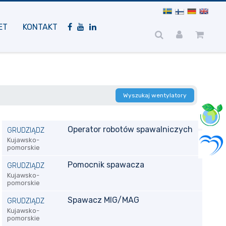
Nawigacja
mobilna
ET
KONTAKT
Wyszukaj wentylatory
Operator robotów spawalniczych
GRUDZIĄDZ
Kujawsko-
pomorskie
Pomocnik spawacza
GRUDZIĄDZ
Kujawsko-
pomorskie
Spawacz MIG/MAG
GRUDZIĄDZ
Kujawsko-
pomorskie