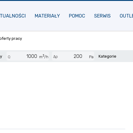
TUALNOŚCI
MATERIAŁY
POMOC
SERWIS
OUTL
oferty pracy
3
cy
Kategorie
Δp
Q
m
/h
Pa