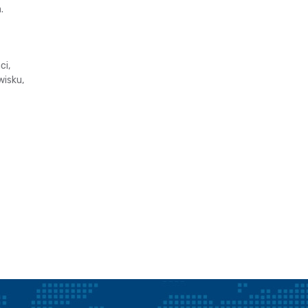
.
ci,
wisku,