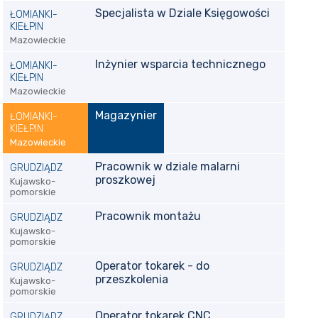
Specjalista w Dziale Księgowości
ŁOMIANKI-
KIEŁPIN
Mazowieckie
Inżynier wsparcia technicznego
ŁOMIANKI-
KIEŁPIN
Mazowieckie
Magazynier
ŁOMIANKI-
KIEŁPIN
Mazowieckie
Pracownik w dziale malarni
GRUDZIĄDZ
proszkowej
Kujawsko-
pomorskie
Pracownik montażu
GRUDZIĄDZ
Kujawsko-
pomorskie
Operator tokarek - do
GRUDZIĄDZ
przeszkolenia
Kujawsko-
pomorskie
Operator tokarek CNC
GRUDZIĄDZ