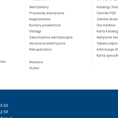
Wentylatory
Katalogi, fol
Przewody elastyczne
Cenniki PDF
Nagrzewnice
Zamów drukow
Kurtyny powietrzne
Dla mediów
Odciągi
Karty katalo
Zakończenia wentylacyjne
Wytyczne te
Akcesoria elektryczne
Tabela odpor
Rekuperatory
Informacje A
Karta specyfi
ries
Nowości
Outlet
95 50
22 59