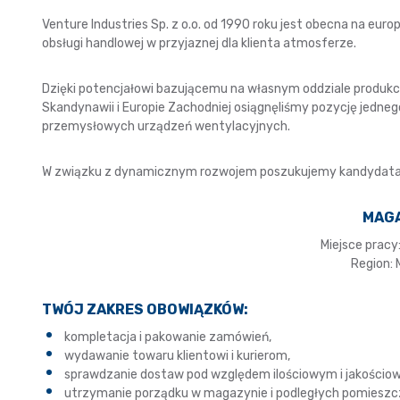
Venture Industries Sp. z o.o. od 1990 roku jest obecna na eu
obsługi handlowej w przyjaznej dla klienta atmosferze.
Dzięki potencjałowi bazującemu na własnym oddziale produkc
Skandynawii i Europie Zachodniej osiągnęliśmy pozycję jedne
przemysłowych urządzeń wentylacyjnych.
W związku z dynamicznym rozwojem poszukujemy kandydata 
MAG
Miejsce pracy
Region:
TWÓJ ZAKRES OBOWIĄZKÓW:
kompletacja i pakowanie zamówień,
wydawanie towaru klientowi i kurierom,
sprawdzanie dostaw pod względem ilościowym i jakościo
utrzymanie porządku w magazynie i podległych pomieszc