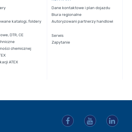
dery
Dane kontaktowe i plan dojazdu
Biura regionalne
ane katalogi, foldery
Autoryzowani partnerzy handlowi
gowe, DTR, CE
Serwis
chniczne
Zapytanie
ności chemicznej
TEX
kacji ATEX