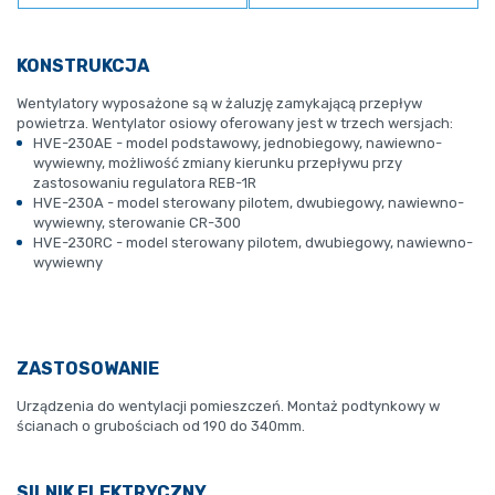
KONSTRUKCJA
Wentylatory wyposażone są w żaluzję zamykającą przepływ
powietrza. Wentylator osiowy oferowany jest w trzech wersjach:
HVE-230AE - model podstawowy, jednobiegowy, nawiewno-
wywiewny, możliwość zmiany kierunku przepływu przy
zastosowaniu regulatora REB-1R
HVE-230A - model sterowany pilotem, dwubiegowy, nawiewno-
wywiewny, sterowanie CR-300
HVE-230RC - model sterowany pilotem, dwubiegowy, nawiewno-
wywiewny
ZASTOSOWANIE
Urządzenia do wentylacji pomieszczeń. Montaż podtynkowy w
ścianach o grubościach od 190 do 340mm.
SILNIK ELEKTRYCZNY