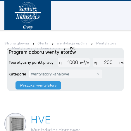
Strona główna
Oferta
Wentylacja ogólna
Wentylatory
Wentylatory dla domu i biura
HVE
Program doboru wentylatorów
3
Teoretyczny punkt pracy
Δp
Q
m
/h
Pa
Kategorie
Wentylatory kanałowe
Wyszukaj wentylatory
HVE
Wentylator domowy