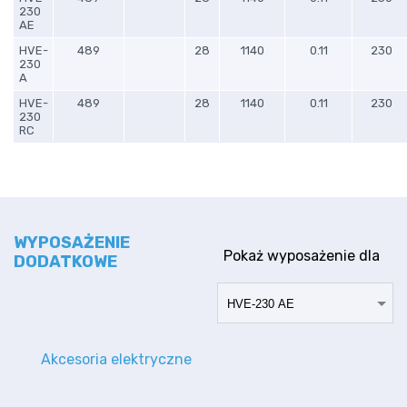
230
AE
HVE-
489
28
1140
0.11
230
230
A
HVE-
489
28
1140
0.11
230
230
RC
WYPOSAŻENIE
Pokaż wyposażenie dla
DODATKOWE
Akcesoria elektryczne