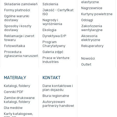
elastyczne
Składanie zamówień
Szkolenia
Nagrzewnice
Formy płatności
Jakość - Certyfikat
ISO
Kurtyny powietrzne
Ogólne warunki
dostawy
Nagrody i
Odciągi
wyróżnienia
Sposoby i koszty
Zakończenia
dostawy
Ekologia
wentylacyjne
Reklamacje i zwrot
Dyrektywa ErP
Akcesoria
towaru
elektryczne
Program
Fotowoltaika
Charytatywny
Rekuperatory
Procedura
Galeria zdjęć
zgłaszania naruszeń
Praca w Venture
Nowości
Industries
Outlet
MATERIAŁY
KONTAKT
Katalogi, foldery
Dane kontaktowe i
plan dojazdu
Cenniki PDF
Biura regionalne
Zamów drukowane
katalogi, foldery
Autoryzowani
partnerzy handlowi
Dla mediów
Karty katalogowe,