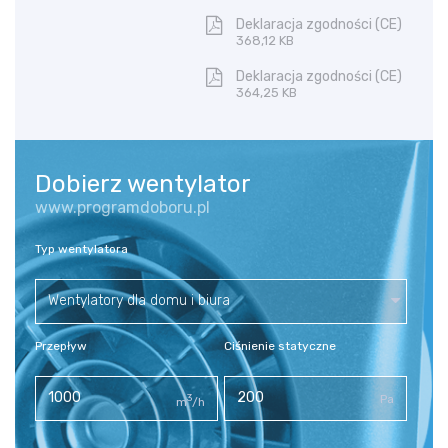
Deklaracja zgodności (CE)
368,12 KB
Deklaracja zgodności (CE)
364,25 KB
Dobierz wentylator
www.programdoboru.pl
Typ wentylatora
Wentylatory dla domu i biura
Przepływ
Ciśnienie statyczne
3
Pa
m
/h