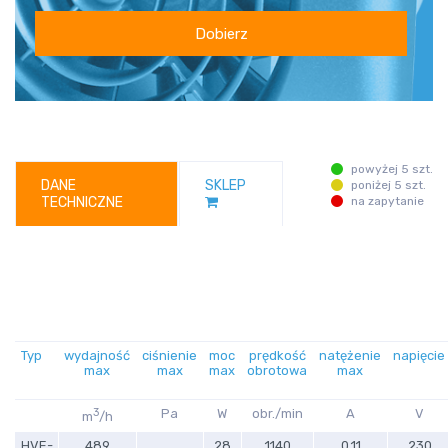
Dobierz
powyżej 5 szt.
DANE
SKLEP
poniżej 5 szt.
TECHNICZNE
na zapytanie
Typ
wydajność
ciśnienie
moc
prędkość
natężenie
napięcie
max
max
max
obrotowa
max
3
Pa
W
obr./min
A
V
m
/h
HVE-
489
28
1140
0.11
230