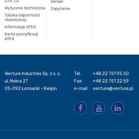
DTR, CE
Serwis
Wytyczne techniczne
Zapytanie
Tabela odporności
chemicznej
Informacje ATEX
Karta specyfikacji
ATEX
Venture Industries Sp. z o. o.
Tel.
+48 22 751 95 50
ul. Mokra 27
Fax:
+48 22 751 22 59
05-092 Łomianki - Kiełpin
e-mail:
venture@venture.pl