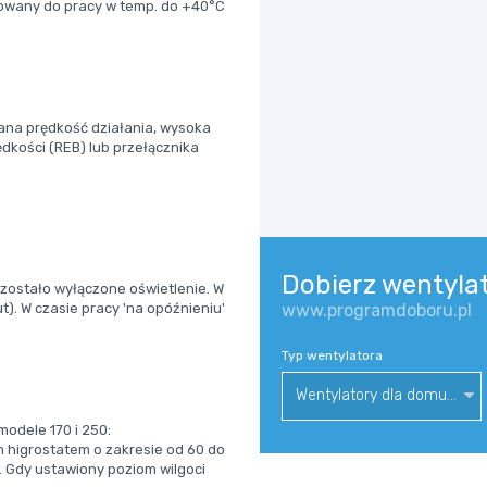
sowany do pracy w temp. do +40°C
ana prędkość działania, wysoka
dkości (REB) lub przełącznika
Dobierz wentyla
 zostało wyłączone oświetlenie. W
t). W czasie pracy 'na opóźnieniu'
www.programdoboru.pl
Typ wentylatora
Wentylatory dla domu i biura
modele 170 i 250:
m higrostatem o zakresie od 60 do
 Gdy ustawiony poziom wilgoci