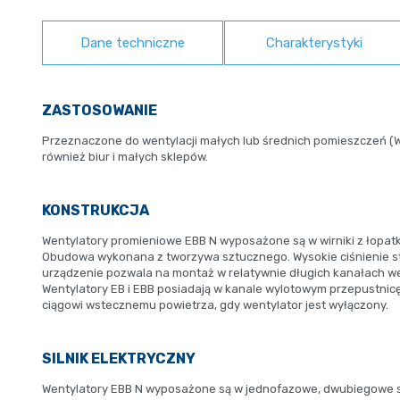
Dane techniczne
Charakterystyki
ZASTOSOWANIE
Przeznaczone do wentylacji małych lub średnich pomieszczeń (WC 
również biur i małych sklepów.
KONSTRUKCJA
Wentylatory promieniowe EBB N wyposażone są w wirniki z łopat
Obudowa wykonana z tworzywa sztucznego. Wysokie ciśnienie 
urządzenie pozwala na montaż w relatywnie długich kanałach we
Wentylatory EB i EBB posiadają w kanale wylotowym przepustnic
ciągowi wstecznemu powietrza, gdy wentylator jest wyłączony.
SILNIK ELEKTRYCZNY
Wentylatory EBB N wyposażone są w jednofazowe, dwubiegowe sil