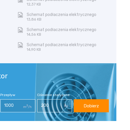
12,37 KB
Schemat podłaczenia elektrycznego
13,86 KB
Schemat podłaczenia elektrycznego
14,56 KB
Schemat podłaczenia elektrycznego
14,90 KB
tor
Przepływ
Ciśnienie statyczne
Dobierz
3
Pa
m
/h