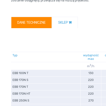
zostanie osiągnięty, przełącza się na niższą prędkość.
DANE TECHNICZNE
SKLEP
Typ
wydajność
max
3
m
/h
EBB 100N T
130
EBB 170N S
220
EBB 170N T
220
EBB 170N HT
220
EBB 250N S
270