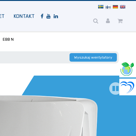
Nawigacja
mobilna
ET
KONTAKT
EBB N
Wyszukaj wentylatory