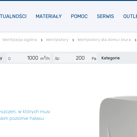
TUALNOŚCI
MATERIAŁY
POMOC
SERWIS
OUTL
Wentylacja ogólna
Wentylatory
Wentylatory dla domu i biura
3
cy
Kategorie
Δp
Q
m
/h
Pa
eszczeń, w których musi
skim poziomie hałasu.