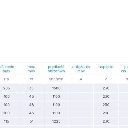
ciśnienie
moc
prędkość
natężenie
napięcie
p
max
max
obrotowa
max
ciś.
Pa
W
obr./min
A
V
d
255
35
1600
230
100
48
1100
230
100
48
1100
230
100
48
1100
230
115
51
1225
230