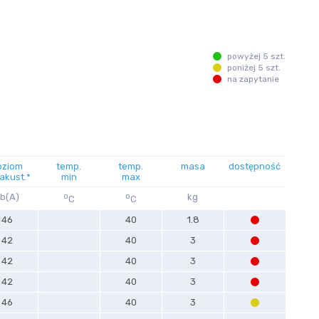
powyżej 5 szt.
poniżej 5 szt.
na zapytanie
oziom
temp.
temp.
masa
dostępność
 akust.*
min
max
b(A)
o
o
kg
C
C
46
40
1.8
42
40
3
42
40
3
42
40
3
46
40
3