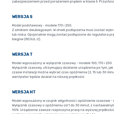
zabezpieczeniem przed porażeniem prądem w klasie II. Przysto
WERSJA S
Model podstawowy - modele 170 i 250:
Z silnikiem dwubiegowym. W chwili podłączenia musi zostać wybr
lub niska. Opcjonalnie mogą zostać podłączone do regulatora prę
biegów (REGUL-2).
WERSJA T
Model wyposażony w wyłącznik czasowy - modele 100, 170 i 250:
Wyłącznik czasowy, utrzymujący działanie urządzenia po tym, jak
czasie instalacji można wybrać czas opóźnienia (2, 15 lub 30 minu
wentylator będzie działał na niższej prędkości.
WERSJA HT
Model wyposażony w czujnik wilgotności i opóźnienie czasowe - 
Wyłącznik czasowy o opóźnieniu od 1 do 30 minut, z nastawialny
90%. Urządzenie zawsze rozpoczyna pracę na wyższej prędkości.