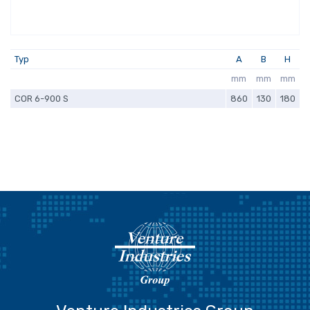
Typ
A
B
H
mm
mm
mm
COR 6-900 S
860
130
180