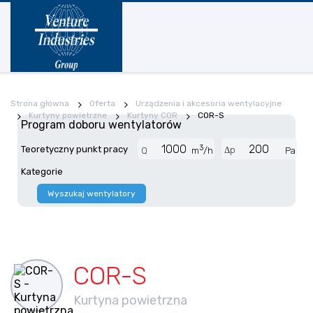
Strona główna
Oferta
Urządzenia i akcesoria wentylacyjne
Kurtyny powietrzne
Kurtyny COR
COR-S
Program doboru wentylatorów
3
Teoretyczny punkt pracy
Δp
Q
m
/h
Pa
Kategorie
Wyszukaj wentylatory
COR-S
Kurtyna powietrzna