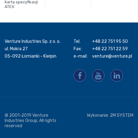
Karta specyfikacji
ATEX
Venture Industries Sp. z o. o.
Tel.
+48 22 751 95 50
ul. Mokra 27
Fax:
+48 22 751 22 59
05-092 Łomianki - Kiełpin
e-mail:
venture@venture.pl
© 2001-2019 Venture
Wykonanie:
2M SYSTEM
Industries Group. All rights
reserved