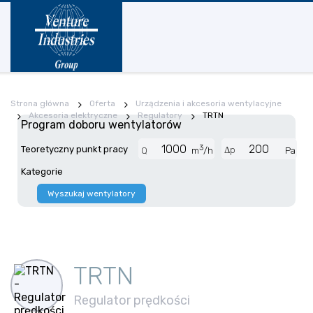
Strona główna
Oferta
Urządzenia i akcesoria wentylacyjne
Akcesoria elektryczne
Regulatory
TRTN
Program doboru wentylatorów
3
Teoretyczny punkt pracy
Δp
Q
m
/h
Pa
Kategorie
Wyszukaj wentylatory
TRTN
Regulator prędkości