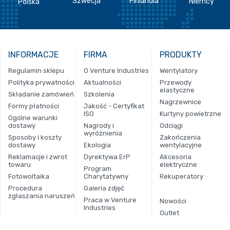
Szwecja
Finlandia
Niemcy
Polska
INFORMACJE
FIRMA
PRODUKTY
Regulamin sklepu
O Venture Industries
Wentylatory
Polityka prywatności
Aktualności
Przewody
elastyczne
Składanie zamówień
Szkolenia
Nagrzewnice
Formy płatności
Jakość - Certyfikat
ISO
Kurtyny powietrzne
Ogólne warunki
dostawy
Nagrody i
Odciągi
wyróżnienia
Sposoby i koszty
Zakończenia
dostawy
Ekologia
wentylacyjne
Reklamacje i zwrot
Dyrektywa ErP
Akcesoria
towaru
elektryczne
Program
Fotowoltaika
Charytatywny
Rekuperatory
Procedura
Galeria zdjęć
zgłaszania naruszeń
Praca w Venture
Nowości
Industries
Outlet