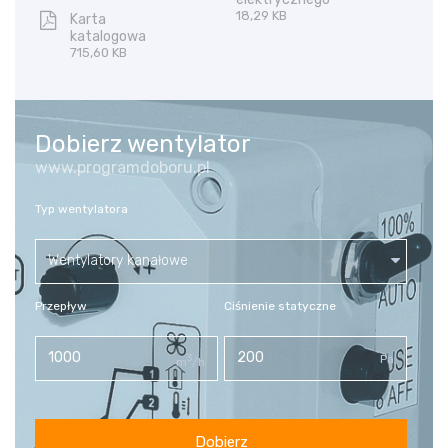
18,29 KB
Karta
katalogowa
715,60 KB
Dobierz wentylator
www.programdoboru.pl
Typ wentylatora
Wentylatory kanałowe
Przepływ
Ciśnienie statyczne
3
Pa
m
/h
Dobierz