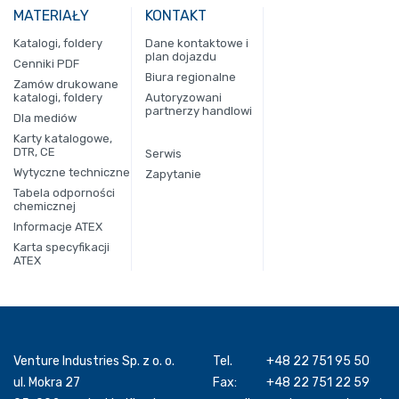
MATERIAŁY
KONTAKT
Katalogi, foldery
Dane kontaktowe i
plan dojazdu
Cenniki PDF
Biura regionalne
Zamów drukowane
katalogi, foldery
Autoryzowani
partnerzy handlowi
Dla mediów
Karty katalogowe,
DTR, CE
Serwis
Wytyczne techniczne
Zapytanie
Tabela odporności
chemicznej
Informacje ATEX
Karta specyfikacji
ATEX
Venture Industries Sp. z o. o.
Tel.
+48 22 751 95 50
ul. Mokra 27
Fax:
+48 22 751 22 59