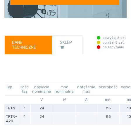
powyżej 5 szt.
DANE
SKLEP
poniżej 5 szt.
TECHNICZNE
na zapytanie
Typ
Ilość
napięcie
moc
natężenie
szerokość
wyso
faz
nominalne
nominalna
max
V
W
A
mm
m
TRTN
1
24
85
1
TRTN-
1
24
85
1
420