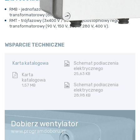
RMB
- jednofazowy (230 V / 50 Hz), pięciostopniowy regulator
transformatorowy (80 V, 105 V, 130 V, 160 V, 230V).
RMT
- trójfazowy (3x400 V / 50 Hz), pięciostopniowy regulator
transformatorowy (90 V, 150 V, 200 V, 280 V, 400 V).
WSPARCIE TECHNICZNE
Karta katalogowa
Schemat podłaczenia
elektrycznego
25,63 KB
Karta
katalogowa
Schemat podłaczenia
1,57 MB
elektrycznego
28,98 KB
Dobierz wentylator
www.programdoboru.pl