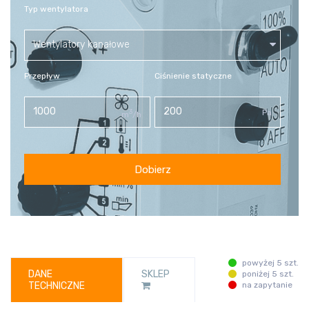
Typ wentylatora
Wentylatory kanałowe
Przepływ
Ciśnienie statyczne
3
Pa
m
/h
Dobierz
powyżej 5 szt.
DANE
SKLEP
poniżej 5 szt.
TECHNICZNE
na zapytanie