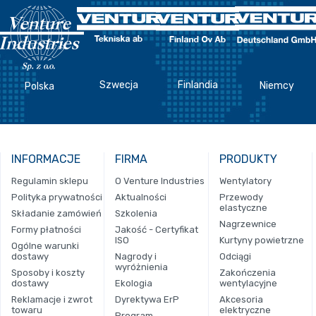
Szwecja
Finlandia
Niemcy
Polska
INFORMACJE
FIRMA
PRODUKTY
Regulamin sklepu
O Venture Industries
Wentylatory
Polityka prywatności
Aktualności
Przewody
elastyczne
Składanie zamówień
Szkolenia
Nagrzewnice
Formy płatności
Jakość - Certyfikat
ISO
Kurtyny powietrzne
Ogólne warunki
dostawy
Nagrody i
Odciągi
wyróżnienia
Sposoby i koszty
Zakończenia
dostawy
Ekologia
wentylacyjne
Reklamacje i zwrot
Dyrektywa ErP
Akcesoria
towaru
elektryczne
Program