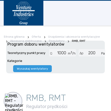
Strona główna
Oferta
Urządzenia i akcesoria wentylacyjne
Akcesoria elektryczne
Regulatory
RMB, RMT
Program doboru wentylatorów
3
Teoretyczny punkt pracy
Δp
Q
m
/h
Pa
Kategorie
Wyszukaj wentylatory
RMB, RMT
Regulator prędkości