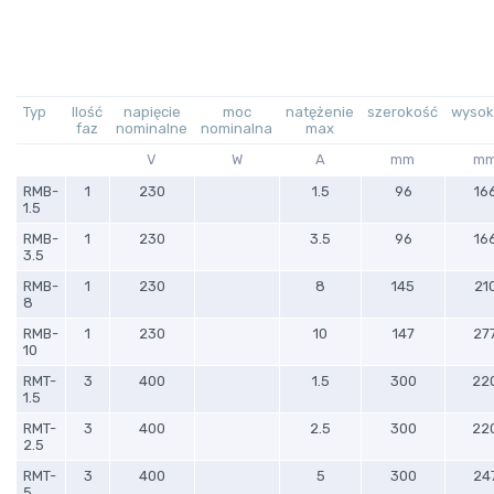
Typ
Ilość
napięcie
moc
natężenie
szerokość
wysok
faz
nominalne
nominalna
max
V
W
A
mm
m
RMB-
1
230
1.5
96
16
1.5
RMB-
1
230
3.5
96
16
3.5
RMB-
1
230
8
145
21
8
RMB-
1
230
10
147
27
10
RMT-
3
400
1.5
300
22
1.5
RMT-
3
400
2.5
300
22
2.5
RMT-
3
400
5
300
24
5