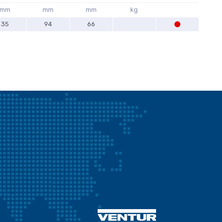
mm
mm
mm
kg
35
94
66