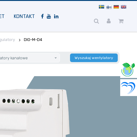
Nawigacja
mobilna
ET
KONTAKT
gulatory
DIO-M-D4
atory kanałowe
Wyszukaj wentylatory