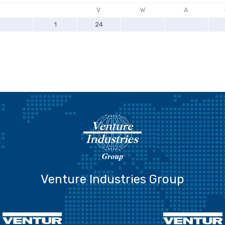
V
W
A
1
24
Venture Industries Group