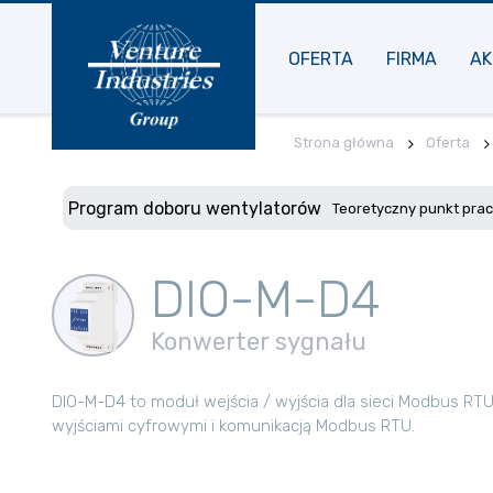
OFERTA
FIRMA
AK
Strona główna
Oferta
Program doboru wentylatorów
Teoretyczny punkt pra
DIO-M-D4
Konwerter sygnału
DIO-M-D4 to moduł wejścia / wyjścia dla sieci Modbus RTU
wyjściami cyfrowymi i komunikacją Modbus RTU.