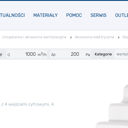
TUALNOŚCI
MATERIAŁY
POMOC
SERWIS
OUTL
Urządzenia i akcesoria wentylacyjne
Akcesoria elektryczne
Re
3
cy
Kategorie
Wentyl
Δp
Q
m
/h
Pa
 z 4 wejściami cyfrowymi, 4