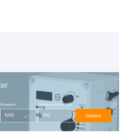
tor
Przepływ
Ciśnienie statyczne
Dobierz
3
Pa
m
/h