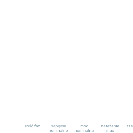
Ilość faz
napięcie
moc
natężenie
sze
nominalne
nominalna
max