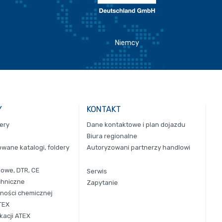
Niemcy
Y
KONTAKT
dery
Dane kontaktowe i plan dojazdu
Biura regionalne
ane katalogi, foldery
Autoryzowani partnerzy handlowi
gowe, DTR, CE
Serwis
chniczne
Zapytanie
ności chemicznej
TEX
kacji ATEX