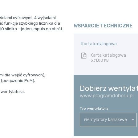
ściami cyfrowymi, 4 wyjściami
 funkcję szybkiego licznika dla
WSPARCIE TECHNICZNE
 silnika – jeden impuls na obrót
Karta katalogowa
Karta katalogowa
331,08 KB
i dla wejść cyfrowych),
 (połączenie PoM),
Dobierz wentyla
 wentylatora,
www.programdoboru.pl
Typ wentylatora
Wentylatory kanałowe