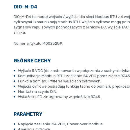
DIO-M-D4
DIO-M-D4 to moduł wejścia / wyjścia dla sieci Modbus RTU z 4 wej
cyfrowymi i komunikacją Modbus RTU. Wejścia cyfrowe mogą pełnić
sygnałów impulsowych pochodzących z silników EC, wyjście TACHO
silnika.
Numer artykułu: 40025289.
GŁÓWNE CECHY
Wyjście 5 VDC (do zastosowania w połączeniu z suchymi stykam
Komunikacja Modbus RTU i zasilanie 24 VDC przez złącze RJ45
Funkcja pomiaru PWM na wejściach cyfrowych,
Wejścia cyfrowe posiadają funkcję tacho do pomiaru prędkości
Montaż na szynie DIN,
Wskaźnik LED zintegrowany w gnieździe RJ45.
PARAMETRY
Napięcie zasilania: 24 VDC, Power over Modbus
4 wejścia cyfrowe