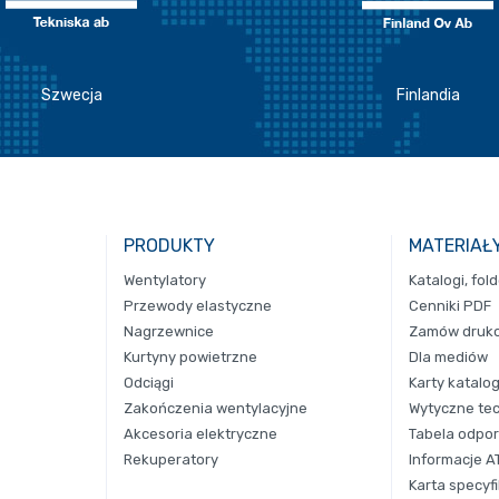
Szwecja
Finlandia
PRODUKTY
MATERIAŁ
Wentylatory
Katalogi, fol
Przewody elastyczne
Cenniki PDF
Nagrzewnice
Zamów drukow
Kurtyny powietrzne
Dla mediów
Odciągi
Karty katalo
Zakończenia wentylacyjne
Wytyczne te
Akcesoria elektryczne
Tabela odpor
Rekuperatory
Informacje A
Karta specyfi